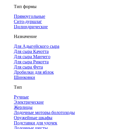
Тип формы
Прямоугольные
Сито-дуршлаг
Цилиндрические
Назначение
Для Адыгейского сыра
Для сыра Качотта
Для сыра Манчего
Для сыра Рикотта
Для сыра Фета
Дробилки для яблок
Шинковки
Тип
Ручные
Электрические
Жерлицы
Лодочные моторы-болотоходы
Оружейные шкафы
Подставки для удочек
Лодочные шесты