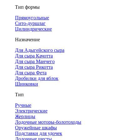
Тип формы
Прямоугольные
Сито-дуршлаг
Цилиндрические
Назначение
Для Адыгейского сыра
Для сыра Качотта
Для сыра Манчего
Для сыра Рикотта
Для сыра Фета
Дробилки для яблок
Шинковки
Тип
Ручные
Электрические
Жерлицы
Лодочные моторы-болотоходы
Оружейные шкафы
Подставки для удочек
Лодочные шесты