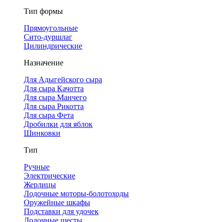
Тип формы
Прямоугольные
Сито-дуршлаг
Цилиндрические
Назначение
Для Адыгейского сыра
Для сыра Качотта
Для сыра Манчего
Для сыра Рикотта
Для сыра Фета
Дробилки для яблок
Шинковки
Тип
Ручные
Электрические
Жерлицы
Лодочные моторы-болотоходы
Оружейные шкафы
Подставки для удочек
Лодочные шесты