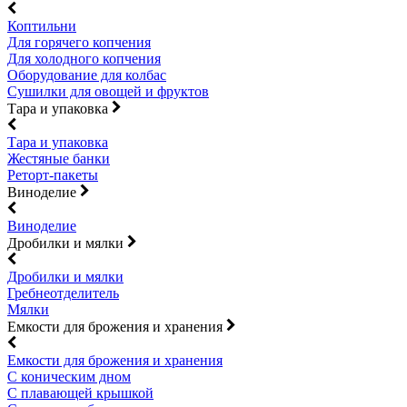
Коптильни
Для горячего копчения
Для холодного копчения
Оборудование для колбас
Сушилки для овощей и фруктов
Тара и упаковка
Тара и упаковка
Жестяные банки
Реторт-пакеты
Виноделие
Виноделие
Дробилки и мялки
Дробилки и мялки
Гребнеотделитель
Мялки
Емкости для брожения и хранения
Емкости для брожения и хранения
С коническим дном
С плавающей крышкой