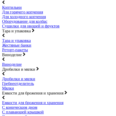
Коптильни
Для горячего копчения
Для холодного копчения
Оборудование для колбас
Сушилки для овощей и фруктов
Тара и упаковка
Тара и упаковка
Жестяные банки
Реторт-пакеты
Виноделие
Виноделие
Дробилки и мялки
Дробилки и мялки
Гребнеотделитель
Мялки
Емкости для брожения и хранения
Емкости для брожения и хранения
С коническим дном
С плавающей крышкой