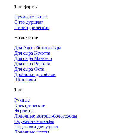
Тип формы
Прямоугольные
Сито-дуршлаг
Цилиндрические
Назначение
Для Адыгейского сыра
Для сыра Качотта
Для сыра Манчего
Для сыра Рикотта
Для сыра Фета
Дробилки для яблок
Шинковки
Тип
Ручные
Электрические
Жерлицы
Лодочные моторы-болотоходы
Оружейные шкафы
Подставки для удочек
Лодочные шесты