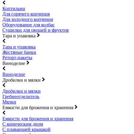
Коптильни
Для горячего копчения
Для холодного копчения
Оборудование для колбас
Сушилки для овощей и фруктов
Тара и упаковка
Тара и упаковка
Жестяные банки
Реторт-пакеты
Виноделие
Виноделие
Дробилки и мялки
Дробилки и мялки
Гребнеотделитель
Мялки
Емкости для брожения и хранения
Емкости для брожения и хранения
С коническим дном
С плавающей крышкой